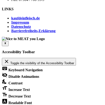
LINKS
kaufdeinfleisch.de
Impressum
Datenschutz
Barrierefreiheits-Erklärung
Accessibility Toolbar
close
Toggle the visibility of the Accessibility Toolbar
keyboard
Keyboard Navigation
visibility_off
Disable Animations
nights_stay
Contrast
format_size
Increase Text
text_fields
Decrease Text
font_download
Readable Font