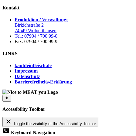
Kontakt
Produktion / Verwaltung:
Birkichstraße 2
74549 Wolperthausen
Tel.: 07904 / 700 99-0
Fax: 07904 / 700 99-9
LINKS
kaufdeinfleisch.de
Impressum
Datenschutz
Barrierefreiheits-Erklärung
Accessibility Toolbar
close
Toggle the visibility of the Accessibility Toolbar
keyboard
Keyboard Navigation