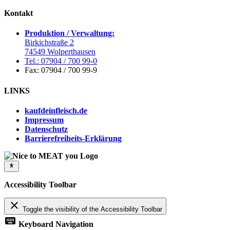
Kontakt
Produktion / Verwaltung:
Birkichstraße 2
74549 Wolperthausen
Tel.: 07904 / 700 99-0
Fax: 07904 / 700 99-9
LINKS
kaufdeinfleisch.de
Impressum
Datenschutz
Barrierefreiheits-Erklärung
Accessibility Toolbar
close
Toggle the visibility of the Accessibility Toolbar
keyboard
Keyboard Navigation