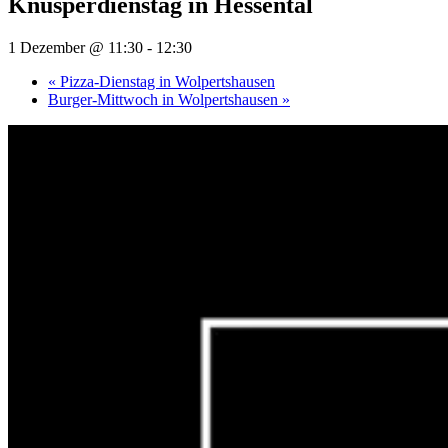
Knusperdienstag in Hessental
1 Dezember @ 11:30
-
12:30
«
Pizza-Dienstag in Wolpertshausen
Burger-Mittwoch in Wolpertshausen
»