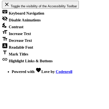
close
Toggle the visibility of the Accessibility Toolbar
keyboard
Keyboard Navigation
visibility_off
Disable Animations
nights_stay
Contrast
format_size
Increase Text
text_fields
Decrease Text
font_download
Readable Font
title
Mark Titles
link
Highlight Links & Buttons
favorite
Powered with
Love
by
Codenroll