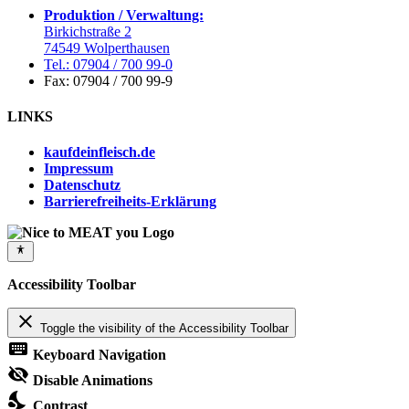
Produktion / Verwaltung:
Birkichstraße 2
74549 Wolperthausen
Tel.: 07904 / 700 99-0
Fax: 07904 / 700 99-9
LINKS
kaufdeinfleisch.de
Impressum
Datenschutz
Barrierefreiheits-Erklärung
Accessibility Toolbar
close
Toggle the visibility of the Accessibility Toolbar
keyboard
Keyboard Navigation
visibility_off
Disable Animations
nights_stay
Contrast