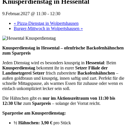
Knusperdienstag in Hessental
9.Februar.2027 @ 11:30
-
12:30
«
Pizza-Dienstag in Wolpertshausen
Burger-Mittwoch in Wolpertshausen
»
Knusperdienstag in Hessental – ofenfrische Backofenhähnchen
zum Sparpreis
Jeden Dienstag wird es besonders knusprig in
Hessental
: Beim
Knusperdienstag
bekommt ihr in eurer
Setzer Filiale der
Landmetzgerei Setzer
frisch zubereitete
Backofenhähnchen
–
außen goldbraun und knusprig, innen saftig und zart. Perfekt für die
schnelle Mittagspause, als warmes Essen für zuhause oder wenn es
einfach unkompliziert lecker sein soll.
Die Hähnchen gibt es
nur im Aktionszeitraum von 11:30 bis
12:30 Uhr
zum
Sparpreis
– solange der Vorrat reicht.
Sparpreise am Knusperdienstag:
½ Hähnchen:
3,90 €
pro Stück