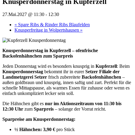
Knusperdonnerstag in Kupferzell
27.Mai.2027 @ 11:30
-
12:30
«
Spare Ribs & Rinder Ribs Blaufelden
Knusperfreitag in Wolpertshausen
»
Knusperdonnerstag in Kupferzell – ofenfrische
Backofenhähnchen zum Sparpreis
Jeden Donnerstag wird es besonders knusprig in
Kupferzell
: Beim
Knusperdonnerstag
bekommt ihr in eurer
Setzer Filiale der
Landmetzgerei Setzer
frisch zubereitete
Backofenhähnchen
–
außen goldbraun und knusprig, innen saftig und zart. Perfekt für die
schnelle Mittagspause, als warmes Essen für zuhause oder wenn es
einfach unkompliziert lecker sein soll.
Die Hähnchen gibt es
nur im Aktionszeitraum von 11:30 bis
12:30 Uhr
zum
Sparpreis
– solange der Vorrat reicht.
Sparpreise am Knusperdonnerstag:
½ Hähnchen:
3,90 €
pro Stück