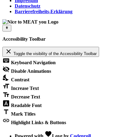
Impressum
Datenschutz
Barrierefreiheits-Erklärung
Accessibility Toolbar
close
Toggle the visibility of the Accessibility Toolbar
keyboard
Keyboard Navigation
visibility_off
Disable Animations
nights_stay
Contrast
format_size
Increase Text
text_fields
Decrease Text
font_download
Readable Font
title
Mark Titles
link
Highlight Links & Buttons
favorite
Powered with
Love
by
Codenroll