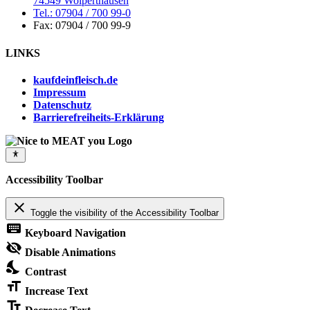
74549 Wolperthausen
Tel.: 07904 / 700 99-0
Fax: 07904 / 700 99-9
LINKS
kaufdeinfleisch.de
Impressum
Datenschutz
Barrierefreiheits-Erklärung
Accessibility Toolbar
close
Toggle the visibility of the Accessibility Toolbar
keyboard
Keyboard Navigation
visibility_off
Disable Animations
nights_stay
Contrast
format_size
Increase Text
text_fields