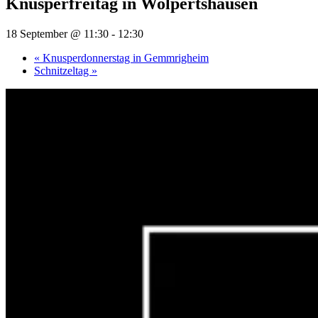
Knusperfreitag in Wolpertshausen
18 September @ 11:30
-
12:30
«
Knusperdonnerstag in Gemmrigheim
Schnitzeltag
»