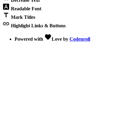
Decrease Text
font_download
Readable Font
title
Mark Titles
link
Highlight Links & Buttons
favorite
Powered with
Love
by
Codenroll