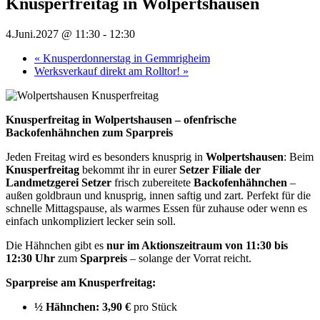
Knusperfreitag in Wolpertshausen
4.Juni.2027 @ 11:30
-
12:30
«
Knusperdonnerstag in Gemmrigheim
Werksverkauf direkt am Rolltor!
»
Knusperfreitag in Wolpertshausen – ofenfrische
Backofenhähnchen zum Sparpreis
Jeden Freitag wird es besonders knusprig in
Wolpertshausen
: Beim
Knusperfreitag
bekommt ihr in eurer
Setzer Filiale der
Landmetzgerei Setzer
frisch zubereitete
Backofenhähnchen
–
außen goldbraun und knusprig, innen saftig und zart. Perfekt für die
schnelle Mittagspause, als warmes Essen für zuhause oder wenn es
einfach unkompliziert lecker sein soll.
Die Hähnchen gibt es
nur im Aktionszeitraum von 11:30 bis
12:30 Uhr
zum
Sparpreis
– solange der Vorrat reicht.
Sparpreise am Knusperfreitag:
½ Hähnchen:
3,90 €
pro Stück