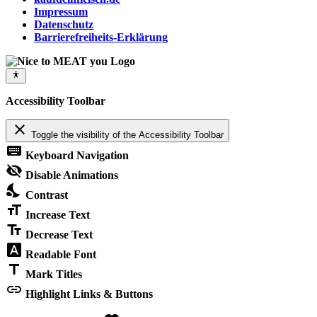
Impressum
Datenschutz
Barrierefreiheits-Erklärung
Accessibility Toolbar
close
Toggle the visibility of the Accessibility Toolbar
keyboard
Keyboard Navigation
visibility_off
Disable Animations
nights_stay
Contrast
format_size
Increase Text
text_fields
Decrease Text
font_download
Readable Font
title
Mark Titles
link
Highlight Links & Buttons