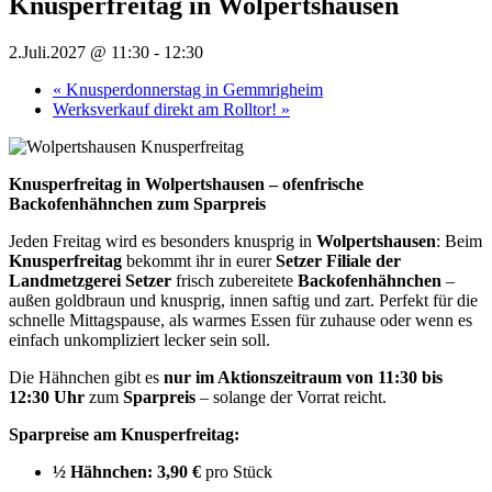
Knusperfreitag in Wolpertshausen
2.Juli.2027 @ 11:30
-
12:30
«
Knusperdonnerstag in Gemmrigheim
Werksverkauf direkt am Rolltor!
»
Knusperfreitag in Wolpertshausen – ofenfrische
Backofenhähnchen zum Sparpreis
Jeden Freitag wird es besonders knusprig in
Wolpertshausen
: Beim
Knusperfreitag
bekommt ihr in eurer
Setzer Filiale der
Landmetzgerei Setzer
frisch zubereitete
Backofenhähnchen
–
außen goldbraun und knusprig, innen saftig und zart. Perfekt für die
schnelle Mittagspause, als warmes Essen für zuhause oder wenn es
einfach unkompliziert lecker sein soll.
Die Hähnchen gibt es
nur im Aktionszeitraum von 11:30 bis
12:30 Uhr
zum
Sparpreis
– solange der Vorrat reicht.
Sparpreise am Knusperfreitag:
½ Hähnchen:
3,90 €
pro Stück