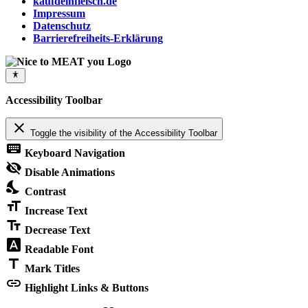
kaufdeinfleisch.de
Impressum
Datenschutz
Barrierefreiheits-Erklärung
Accessibility Toolbar
close
Toggle the visibility of the Accessibility Toolbar
keyboard
Keyboard Navigation
visibility_off
Disable Animations
nights_stay
Contrast
format_size
Increase Text
text_fields
Decrease Text
font_download
Readable Font
title
Mark Titles
link
Highlight Links & Buttons