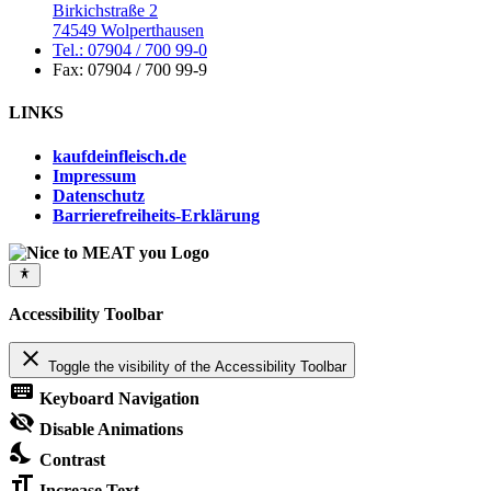
Birkichstraße 2
74549 Wolperthausen
Tel.: 07904 / 700 99-0
Fax: 07904 / 700 99-9
LINKS
kaufdeinfleisch.de
Impressum
Datenschutz
Barrierefreiheits-Erklärung
Accessibility Toolbar
close
Toggle the visibility of the Accessibility Toolbar
keyboard
Keyboard Navigation
visibility_off
Disable Animations
nights_stay
Contrast
format_size
Increase Text