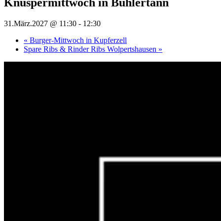
Knuspermittwoch in Bühlertann
31.März.2027 @ 11:30
-
12:30
«
Burger-Mittwoch in Kupferzell
Spare Ribs & Rinder Ribs Wolpertshausen
»