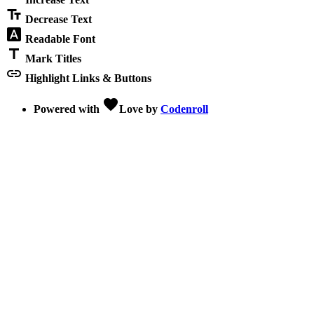
text_fields
Decrease Text
font_download
Readable Font
title
Mark Titles
link
Highlight Links & Buttons
favorite
Powered with
Love
by
Codenroll