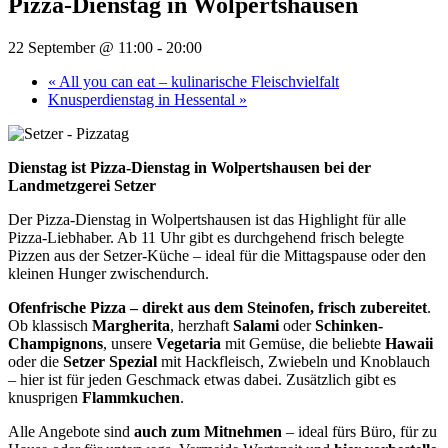
Pizza-Dienstag in Wolpertshausen
22 September @ 11:00
-
20:00
«
All you can eat – kulinarische Fleischvielfalt
Knusperdienstag in Hessental
»
Dienstag ist Pizza-Dienstag in Wolpertshausen bei der
Landmetzgerei Setzer
Der Pizza-Dienstag in Wolpertshausen ist das Highlight für alle
Pizza-Liebhaber. Ab 11 Uhr gibt es durchgehend frisch belegte
Pizzen aus der Setzer-Küche – ideal für die Mittagspause oder den
kleinen Hunger zwischendurch.
Ofenfrische Pizza – direkt aus dem Steinofen, frisch zubereitet
.
Ob klassisch
Margherita
, herzhaft
Salami
oder
Schinken-
Champignons
, unsere
Vegetaria
mit Gemüse, die beliebte
Hawaii
oder die
Setzer Spezial
mit Hackfleisch, Zwiebeln und Knoblauch
– hier ist für jeden Geschmack etwas dabei. Zusätzlich gibt es
knusprigen
Flammkuchen
.
Alle Angebote sind
auch zum Mitnehmen
– ideal fürs Büro, für zu