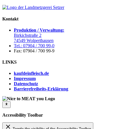
Kontakt
Produktion / Verwaltung:
Birkichstraße 2
74549 Wolperthausen
Tel.: 07904 / 700 99-0
Fax: 07904 / 700 99-9
LINKS
kaufdeinfleisch.de
Impressum
Datenschutz
Barrierefreiheits-Erklärung
Accessibility Toolbar
close
Toggle the visibility of the Accessibility Toolbar