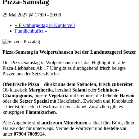
Pizza-Samstag
29.Mai.2027 @ 17:00
-
20:00
«
Fischburgertag in Kupferzell
Familienbuffet
»
Pizza-Samstag in Wolpertshausen bei der Landmetzgerei Setzer
Der Pizza-Samstag in Wolpertshausen ist das Highlight für alle
Pizza-Liebhaber. Ab 17 Uhr gibt es durchgehend frisch belegte
Pizzen aus der Setzer-Küche.
Ofenfrische Pizza – direkt aus dem Steinofen, frisch zubereitet
.
Ob klassisch
Margherita
, herzhaft
Salami
oder
Schinken-
Champignons
, unsere
Vegetaria
mit Gemüse, die beliebte
Hawaii
oder die
Setzer Spezial
mit Hackfleisch, Zwiebeln und Knoblauch
– hier ist für jeden Geschmack etwas dabei. Zusätzlich gibt es
knusprigen
Flammkuchen
.
Alle Angebote sind
auch zum Mitnehmen
– ideal fürs Büro, für zu
Hause oder für unterwegs. Vermeide Wartezeit und
bestelle vor
unter
07904 7009914
.