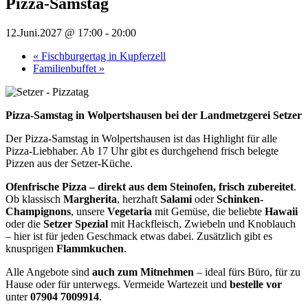
Pizza-Samstag
12.Juni.2027 @ 17:00
-
20:00
«
Fischburgertag in Kupferzell
Familienbuffet
»
Pizza-Samstag in Wolpertshausen bei der Landmetzgerei Setzer
Der Pizza-Samstag in Wolpertshausen ist das Highlight für alle
Pizza-Liebhaber. Ab 17 Uhr gibt es durchgehend frisch belegte
Pizzen aus der Setzer-Küche.
Ofenfrische Pizza – direkt aus dem Steinofen, frisch zubereitet
.
Ob klassisch
Margherita
, herzhaft
Salami
oder
Schinken-
Champignons
, unsere
Vegetaria
mit Gemüse, die beliebte
Hawaii
oder die
Setzer Spezial
mit Hackfleisch, Zwiebeln und Knoblauch
– hier ist für jeden Geschmack etwas dabei. Zusätzlich gibt es
knusprigen
Flammkuchen
.
Alle Angebote sind
auch zum Mitnehmen
– ideal fürs Büro, für zu
Hause oder für unterwegs. Vermeide Wartezeit und
bestelle vor
unter
07904 7009914
.