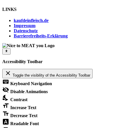
LINKS
kaufdeinfleisch.de
Impressum
Datenschutz
Barrierefreiheits-Erklärung
Accessibility Toolbar
close
Toggle the visibility of the Accessibility Toolbar
keyboard
Keyboard Navigation
visibility_off
Disable Animations
nights_stay
Contrast
format_size
Increase Text
text_fields
Decrease Text
font_download
Readable Font