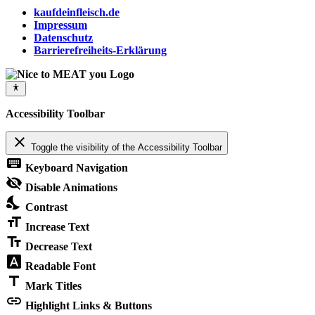
kaufdeinfleisch.de
Impressum
Datenschutz
Barrierefreiheits-Erklärung
Accessibility Toolbar
close
Toggle the visibility of the Accessibility Toolbar
keyboard
Keyboard Navigation
visibility_off
Disable Animations
nights_stay
Contrast
format_size
Increase Text
text_fields
Decrease Text
font_download
Readable Font
title
Mark Titles
link
Highlight Links & Buttons