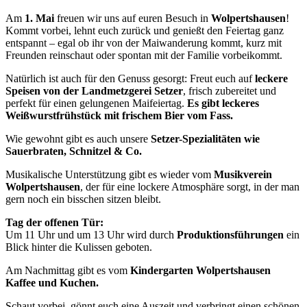
Am
1. Mai
freuen wir uns auf euren Besuch in
Wolpertshausen
!
Kommt vorbei, lehnt euch zurück und genießt den Feiertag ganz
entspannt – egal ob ihr von der Maiwanderung kommt, kurz mit
Freunden reinschaut oder spontan mit der Familie vorbeikommt.
Natürlich ist auch für den Genuss gesorgt: Freut euch auf
leckere
Speisen von der Landmetzgerei Setzer
, frisch zubereitet und
perfekt für einen gelungenen Maifeiertag.
Es gibt leckeres
Weißwurstfrühstück mit frischem Bier vom Fass.
Wie gewohnt gibt es auch unsere
Setzer-Spezialitäten wie
Sauerbraten, Schnitzel & Co.
Musikalische Unterstützung gibt es wieder vom
Musikverein
Wolpertshausen
, der für eine lockere Atmosphäre sorgt, in der man
gern noch ein bisschen sitzen bleibt.
Tag der offenen Tür:
Um 11 Uhr und um 13 Uhr wird durch
Produktionsführungen
ein
Blick hinter die Kulissen geboten.
Am Nachmittag gibt es vom
Kindergarten Wolpertshausen
Kaffee und Kuchen.
Schaut vorbei, gönnt euch eine Auszeit und verbringt einen schönen