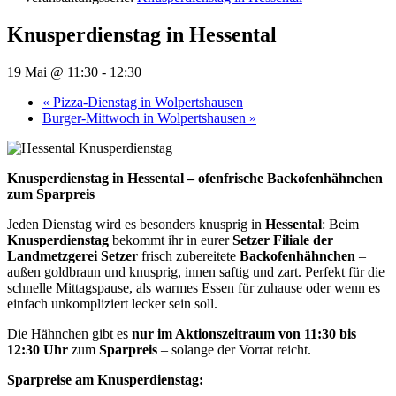
Knusperdienstag in Hessental
19 Mai @ 11:30
-
12:30
«
Pizza-Dienstag in Wolpertshausen
Burger-Mittwoch in Wolpertshausen
»
Knusperdienstag in Hessental – ofenfrische Backofenhähnchen
zum Sparpreis
Jeden Dienstag wird es besonders knusprig in
Hessental
: Beim
Knusperdienstag
bekommt ihr in eurer
Setzer Filiale der
Landmetzgerei Setzer
frisch zubereitete
Backofenhähnchen
–
außen goldbraun und knusprig, innen saftig und zart. Perfekt für die
schnelle Mittagspause, als warmes Essen für zuhause oder wenn es
einfach unkompliziert lecker sein soll.
Die Hähnchen gibt es
nur im Aktionszeitraum von 11:30 bis
12:30 Uhr
zum
Sparpreis
– solange der Vorrat reicht.
Sparpreise am Knusperdienstag: