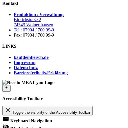
Kontakt
Produktion / Verwaltung:
Birkichstraße 2
74549 Wolperthausen
Tel.: 07904 / 700 99-0
Fax: 07904 / 700 99-9
LINKS
kaufdeinfleisch.de
Impressum
Datenschutz
Barrierefreiheits-Erklärung
Accessibility Toolbar
close
Toggle the visibility of the Accessibility Toolbar
keyboard
Keyboard Navigation
visibility_off