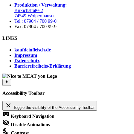
Produktion / Verwaltung:
Birkichstraße 2
74549 Wolperthausen
Tel.: 07904 / 700 99-0
Fax: 07904 / 700 99-9
LINKS
kaufdeinfleisch.de
Impressum
Datenschutz
Barrierefreiheits-Erklärung
Accessibility Toolbar
close
Toggle the visibility of the Accessibility Toolbar
keyboard
Keyboard Navigation
visibility_off
Disable Animations
nights_stay
Contrast