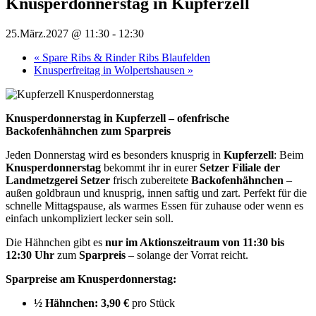
Knusperdonnerstag in Kupferzell
25.März.2027 @ 11:30
-
12:30
«
Spare Ribs & Rinder Ribs Blaufelden
Knusperfreitag in Wolpertshausen
»
Knusperdonnerstag in Kupferzell – ofenfrische
Backofenhähnchen zum Sparpreis
Jeden Donnerstag wird es besonders knusprig in
Kupferzell
: Beim
Knusperdonnerstag
bekommt ihr in eurer
Setzer Filiale der
Landmetzgerei Setzer
frisch zubereitete
Backofenhähnchen
–
außen goldbraun und knusprig, innen saftig und zart. Perfekt für die
schnelle Mittagspause, als warmes Essen für zuhause oder wenn es
einfach unkompliziert lecker sein soll.
Die Hähnchen gibt es
nur im Aktionszeitraum von 11:30 bis
12:30 Uhr
zum
Sparpreis
– solange der Vorrat reicht.
Sparpreise am Knusperdonnerstag:
½ Hähnchen:
3,90 €
pro Stück