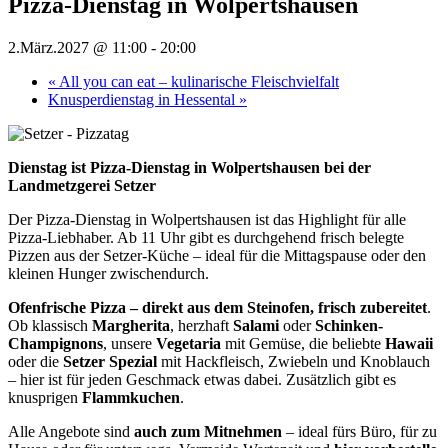
Pizza-Dienstag in Wolpertshausen
2.März.2027 @ 11:00
-
20:00
«
All you can eat – kulinarische Fleischvielfalt
Knusperdienstag in Hessental
»
Dienstag ist Pizza-Dienstag in Wolpertshausen bei der
Landmetzgerei Setzer
Der Pizza-Dienstag in Wolpertshausen ist das Highlight für alle
Pizza-Liebhaber. Ab 11 Uhr gibt es durchgehend frisch belegte
Pizzen aus der Setzer-Küche – ideal für die Mittagspause oder den
kleinen Hunger zwischendurch.
Ofenfrische Pizza – direkt aus dem Steinofen, frisch zubereitet
.
Ob klassisch
Margherita
, herzhaft
Salami
oder
Schinken-
Champignons
, unsere
Vegetaria
mit Gemüse, die beliebte
Hawaii
oder die
Setzer Spezial
mit Hackfleisch, Zwiebeln und Knoblauch
– hier ist für jeden Geschmack etwas dabei. Zusätzlich gibt es
knusprigen
Flammkuchen
.
Alle Angebote sind
auch zum Mitnehmen
– ideal fürs Büro, für zu