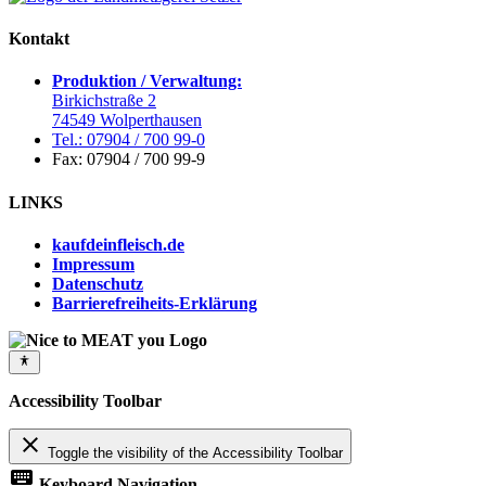
Kontakt
Produktion / Verwaltung:
Birkichstraße 2
74549 Wolperthausen
Tel.: 07904 / 700 99-0
Fax: 07904 / 700 99-9
LINKS
kaufdeinfleisch.de
Impressum
Datenschutz
Barrierefreiheits-Erklärung
Accessibility Toolbar
close
Toggle the visibility of the Accessibility Toolbar
keyboard
Keyboard Navigation