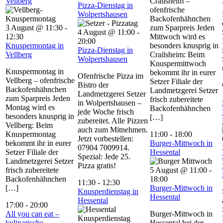
Vellberg
Crailsheim –
Pizza-Dienstag in
ofenfrische
Wolpertshausen
Backofenhähnchen
3 August @ 11:30
-
zum Sparpreis Jeden
4 August @ 11:00
-
12:30
Mittwoch wird es
20:00
Knuspermontag in
besonders knusprig in
Pizza-Dienstag in
Vellberg
Crailsheim: Beim
Wolpertshausen
Knuspermittwoch
Knuspermontag in
bekommt ihr in eurer
Ofenfrische Pizza im
Vellberg – ofenfrische
Setzer Filiale der
Bistro der
Backofenhähnchen
Landmetzgerei Setzer
Landmetzgerei Setzer
zum Sparpreis Jeden
frisch zubereitete
in Wolpertshausen –
Montag wird es
Backofenhähnchen
jede Woche frisch
besonders knusprig in
[…]
zubereitet. Alle Pizzen
Vellberg: Beim
auch zum Mitnehmen.
Knuspermontag
11:00
-
18:00
Jetzt vorbestellen:
bekommt ihr in eurer
Burger-Mittwoch in
07904 7009914.
Setzer Filiale der
Hessental
Spezial: Jede 25.
Landmetzgerei Setzer
Pizza gratis!
frisch zubereitete
5 August @ 11:00
-
Backofenhähnchen
18:00
11:30
-
12:30
[…]
Burger-Mittwoch in
Knusperdienstag in
Hessental
Hessental
17:00
-
20:00
All you can eat –
Burger-Mittwoch in
kulinarische
Hessental bei der