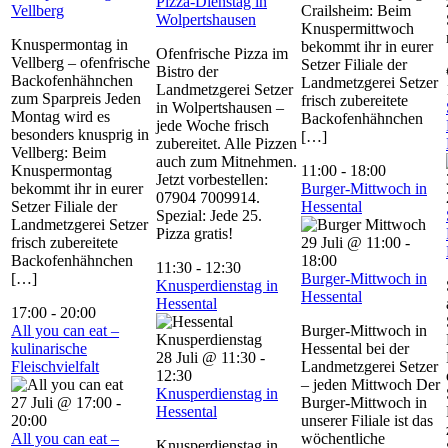
Pizza-Dienstag in
Vellberg
Crailsheim: Beim
Wolpertshausen
Knuspermittwoch
Knuspermontag in
bekommt ihr in eurer
Ofenfrische Pizza im
Vellberg – ofenfrische
Setzer Filiale der
Bistro der
Backofenhähnchen
Landmetzgerei Setzer
Landmetzgerei Setzer
zum Sparpreis Jeden
frisch zubereitete
in Wolpertshausen –
Montag wird es
Backofenhähnchen
jede Woche frisch
besonders knusprig in
[…]
zubereitet. Alle Pizzen
Vellberg: Beim
auch zum Mitnehmen.
Knuspermontag
11:00
-
18:00
Jetzt vorbestellen:
bekommt ihr in eurer
Burger-Mittwoch in
07904 7009914.
Setzer Filiale der
Hessental
Spezial: Jede 25.
Landmetzgerei Setzer
Pizza gratis!
frisch zubereitete
29 Juli @ 11:00
-
Backofenhähnchen
18:00
11:30
-
12:30
[…]
Burger-Mittwoch in
Knusperdienstag in
Hessental
Hessental
17:00
-
20:00
All you can eat –
Burger-Mittwoch in
kulinarische
Hessental bei der
28 Juli @ 11:30
-
Fleischvielfalt
Landmetzgerei Setzer
12:30
– jeden Mittwoch Der
Knusperdienstag in
27 Juli @ 17:00
-
Burger-Mittwoch in
Hessental
20:00
unserer Filiale ist das
All you can eat –
wöchentliche
Knusperdienstag in