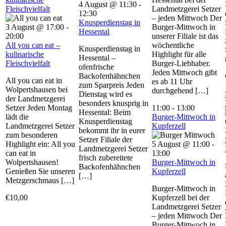
4 August @ 11:30
-
Fleischvielfalt
Landmetzgerei Setzer
12:30
– jeden Mittwoch Der
Knusperdienstag in
3 August @ 17:00
-
Burger-Mittwoch in
Hessental
20:00
unserer Filiale ist das
All you can eat –
wöchentliche
Knusperdienstag in
kulinarische
Highlight für alle
Hessental –
Fleischvielfalt
Burger-Liebhaber.
ofenfrische
Jeden Mittwoch gibt
Backofenhähnchen
All you can eat in
es ab 11 Uhr
zum Sparpreis Jeden
Wolpertshausen bei
durchgehend […]
Dienstag wird es
der Landmetzgerei
besonders knusprig in
Setzer Jeden Montag
11:00
-
13:00
Hessental: Beim
lädt die
Burger-Mittwoch in
Knusperdienstag
Landmetzgerei Setzer
Kupferzell
bekommt ihr in eurer
zum besonderen
Setzer Filiale der
Highlight ein: All you
5 August @ 11:00
-
Landmetzgerei Setzer
can eat in
13:00
frisch zubereitete
Wolpertshausen!
Burger-Mittwoch in
Backofenhähnchen
Genießen Sie unseren
Kupferzell
[…]
Metzgerschmaus […]
Burger-Mittwoch in
€10,00
Kupferzell bei der
Landmetzgerei Setzer
– jeden Mittwoch Der
Burger-Mittwoch in