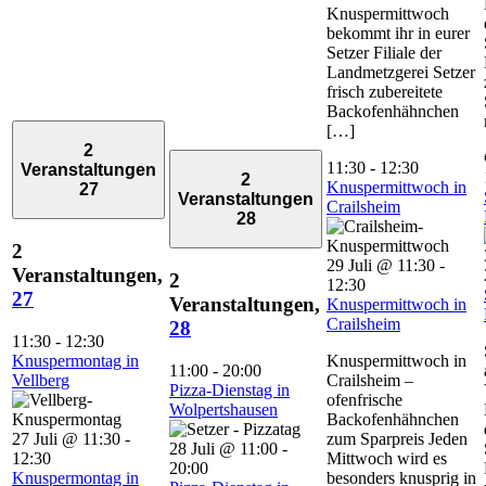
Knuspermittwoch
bekommt ihr in eurer
Setzer Filiale der
Landmetzgerei Setzer
frisch zubereitete
Backofenhähnchen
[…]
2
11:30
-
12:30
Veranstaltungen
2
Knuspermittwoch in
27
Veranstaltungen
Crailsheim
28
2
29 Juli @ 11:30
-
Veranstaltungen,
2
12:30
27
Veranstaltungen,
Knuspermittwoch in
Crailsheim
28
11:30
-
12:30
Knuspermontag in
Knuspermittwoch in
11:00
-
20:00
Vellberg
Crailsheim –
Pizza-Dienstag in
ofenfrische
Wolpertshausen
Backofenhähnchen
27 Juli @ 11:30
-
zum Sparpreis Jeden
28 Juli @ 11:00
-
12:30
Mittwoch wird es
20:00
Knuspermontag in
besonders knusprig in