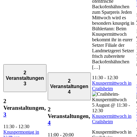
ofenfrische
Backofenhähnchen
zum Sparpreis Jeden
Mittwoch wird es
besonders knusprig in
Bühlertann: Beim
Knuspermittwoch
bekommt ihr in eurer
Setzer Filiale der
Landmetzgerei Setzer
frisch zubereitete
Backofenhähnchen
[…]
2
11:30
-
12:30
Veranstaltungen
2
Knuspermittwoch in
3
Veranstaltungen
Crailsheim
4
2
5 August @ 11:30
-
Veranstaltungen,
2
12:30
3
Veranstaltungen,
Knuspermittwoch in
Crailsheim
4
11:30
-
12:30
Knuspermontag in
Knuspermittwoch in
11:00
-
20:00