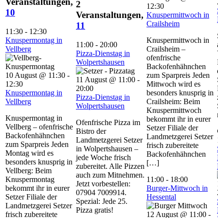
Veranstaltungen,
2
12:30
10
Veranstaltungen,
Knuspermittwoch in
Crailsheim
11
11:30
-
12:30
Knuspermontag in
Knuspermittwoch in
11:00
-
20:00
Vellberg
Crailsheim –
Pizza-Dienstag in
ofenfrische
Wolpertshausen
Backofenhähnchen
10 August @ 11:30
-
zum Sparpreis Jeden
11 August @ 11:00
-
12:30
Mittwoch wird es
20:00
Knuspermontag in
besonders knusprig in
Pizza-Dienstag in
Vellberg
Crailsheim: Beim
Wolpertshausen
Knuspermittwoch
Knuspermontag in
bekommt ihr in eurer
Ofenfrische Pizza im
Vellberg – ofenfrische
Setzer Filiale der
Bistro der
Backofenhähnchen
Landmetzgerei Setzer
Landmetzgerei Setzer
zum Sparpreis Jeden
frisch zubereitete
in Wolpertshausen –
Montag wird es
Backofenhähnchen
jede Woche frisch
besonders knusprig in
[…]
zubereitet. Alle Pizzen
Vellberg: Beim
auch zum Mitnehmen.
Knuspermontag
11:00
-
18:00
Jetzt vorbestellen:
bekommt ihr in eurer
Burger-Mittwoch in
07904 7009914.
Setzer Filiale der
Hessental
Spezial: Jede 25.
Landmetzgerei Setzer
Pizza gratis!
frisch zubereitete
12 August @ 11:00
-