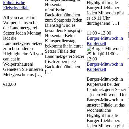
kulinarische
Highlight für alle
Hessental –
Fleischvielfalt
Burger-Liebhaber.
ofenfrische
Jeden Mittwoch gibt
Backofenhähnchen
All you can eat in
es ab 11 Uhr
zum Sparpreis Jeden
Wolpertshausen bei
durchgehend […]
Dienstag wird es
der Landmetzgerei
besonders knusprig in
Setzer Jeden Montag
11:00
-
13:00
Hessental: Beim
lädt die
Burger-Mittwoch in
Knusperdienstag
Landmetzgerei Setzer
Kupferzell
bekommt ihr in eurer
zum besonderen
Setzer Filiale der
Highlight ein: All you
29 Juli @ 11:00
-
Landmetzgerei Setzer
can eat in
13:00
frisch zubereitete
Wolpertshausen!
Burger-Mittwoch in
Backofenhähnchen
Genießen Sie unseren
Kupferzell
[…]
Metzgerschmaus […]
Burger-Mittwoch in
€10,00
Kupferzell bei der
Landmetzgerei Setzer
– jeden Mittwoch Der
Burger-Mittwoch in
unserer Filiale ist das
wöchentliche
Highlight für alle
Burger-Liebhaber.
Jeden Mittwoch gibt