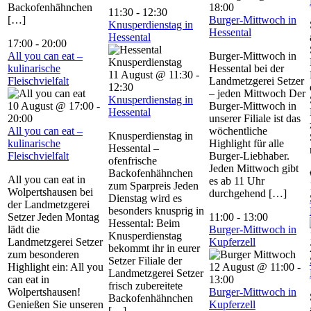
Backofenhähnchen
18:00
11:30
-
12:30
[…]
Burger-Mittwoch in
Knusperdienstag in
Hessental
Hessental
17:00
-
20:00
All you can eat –
Burger-Mittwoch in
kulinarische
Hessental bei der
11 August @ 11:30
-
Fleischvielfalt
Landmetzgerei Setzer
12:30
– jeden Mittwoch Der
Knusperdienstag in
10 August @ 17:00
-
Burger-Mittwoch in
Hessental
20:00
unserer Filiale ist das
All you can eat –
wöchentliche
Knusperdienstag in
kulinarische
Highlight für alle
Hessental –
Fleischvielfalt
Burger-Liebhaber.
ofenfrische
Jeden Mittwoch gibt
Backofenhähnchen
All you can eat in
es ab 11 Uhr
zum Sparpreis Jeden
Wolpertshausen bei
durchgehend […]
Dienstag wird es
der Landmetzgerei
besonders knusprig in
Setzer Jeden Montag
11:00
-
13:00
Hessental: Beim
lädt die
Burger-Mittwoch in
Knusperdienstag
Landmetzgerei Setzer
Kupferzell
bekommt ihr in eurer
zum besonderen
Setzer Filiale der
Highlight ein: All you
12 August @ 11:00
-
Landmetzgerei Setzer
can eat in
13:00
frisch zubereitete
Wolpertshausen!
Burger-Mittwoch in
Backofenhähnchen
Genießen Sie unseren
Kupferzell
[…]