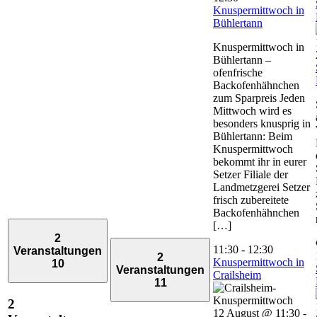
Knuspermittwoch in
Bühlertann
Knuspermittwoch in
Bühlertann –
ofenfrische
Backofenhähnchen
zum Sparpreis Jeden
Mittwoch wird es
besonders knusprig in
Bühlertann: Beim
Knuspermittwoch
bekommt ihr in eurer
Setzer Filiale der
Landmetzgerei Setzer
frisch zubereitete
Backofenhähnchen
[…]
2
11:30
-
12:30
Veranstaltungen
2
Knuspermittwoch in
10
Veranstaltungen
Crailsheim
11
2
12 August @ 11:30
-