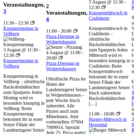
5 August @ 11:30
-
S
Veranstaltungen,
2
12:30
R
3
Veranstaltungen,
Knuspermittwoch in
S
Crailsheim
4
11:30
-
12:30
a
Knuspermontag in
Knuspermittwoch in
V
11:00
-
20:00
Vellberg
Crailsheim –
D
Pizza-Dienstag in
ofenfrische
b
Wolpertshausen
Backofenhähnchen
L
3 August @ 11:30
-
zum Sparpreis Jeden
e
4 August @ 11:00
-
12:30
Mittwoch wird es
H
20:00
Knuspermontag in
besonders knusprig in
z
Pizza-Dienstag in
Vellberg
Crailsheim: Beim
S
Wolpertshausen
Knuspermittwoch
n
Knuspermontag in
bekommt ihr in eurer
Ofenfrische Pizza im
Vellberg – ofenfrische
€
Setzer Filiale der
Bistro der
Backofenhähnchen
1
Landmetzgerei Setzer
Landmetzgerei Setzer
zum Sparpreis Jeden
S
frisch zubereitete
in Wolpertshausen –
Montag wird es
R
Backofenhähnchen
jede Woche frisch
besonders knusprig in
H
[…]
zubereitet. Alle
Vellberg: Beim
Pizzen auch zum
Knuspermontag
11:00
-
18:00
6
Mitnehmen. Jetzt
bekommt ihr in eurer
Burger-Mittwoch in
2
vorbestellen: 07904
Setzer Filiale der
Hessental
S
7009914. Spezial:
Landmetzgerei Setzer
R
Jede 25. Pizza gratis!