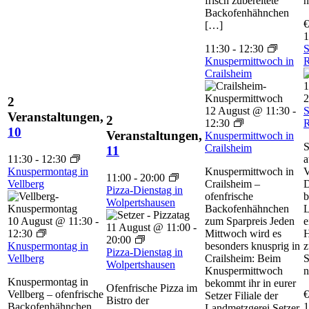
frisch zubereitete
n
Backofenhähnchen
€
[…]
1
11:30
-
12:30
S
Knuspermittwoch in
R
Crailsheim
1
2
2
12 August @ 11:30
-
S
Veranstaltungen,
2
12:30
R
10
Veranstaltungen,
Knuspermittwoch in
S
Crailsheim
11
11:30
-
12:30
a
Knuspermontag in
Knuspermittwoch in
V
11:00
-
20:00
Vellberg
Crailsheim –
D
Pizza-Dienstag in
ofenfrische
b
Wolpertshausen
Backofenhähnchen
L
10 August @ 11:30
-
zum Sparpreis Jeden
e
11 August @ 11:00
-
12:30
Mittwoch wird es
H
20:00
Knuspermontag in
besonders knusprig in
z
Pizza-Dienstag in
Vellberg
Crailsheim: Beim
S
Wolpertshausen
Knuspermittwoch
n
Knuspermontag in
bekommt ihr in eurer
Ofenfrische Pizza im
Vellberg – ofenfrische
€
Setzer Filiale der
Bistro der
Backofenhähnchen
1
Landmetzgerei Setzer