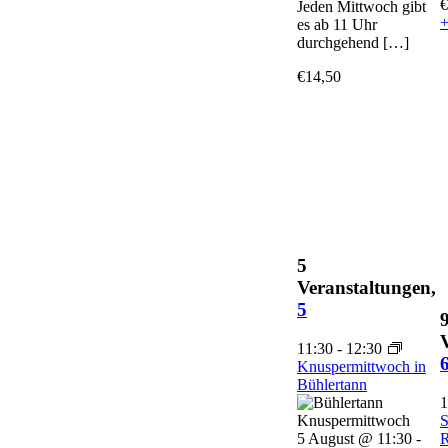
€
Jeden Mittwoch gibt
+
es ab 11 Uhr
durchgehend […]
€14,50
5
Veranstaltungen,
5
11:30
-
12:30
Knuspermittwoch in
Bühlertann
1
S
5 August @ 11:30
-
R