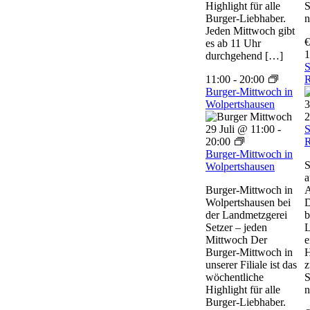
Highlight für alle
S
Burger-Liebhaber.
n
Jeden Mittwoch gibt
€
es ab 11 Uhr
1
durchgehend […]
S
11:00
-
20:00
R
Burger-Mittwoch in
Wolpertshausen
3
2
29 Juli @ 11:00
-
S
20:00
R
Burger-Mittwoch in
S
Wolpertshausen
a
Burger-Mittwoch in
A
Wolpertshausen bei
D
der Landmetzgerei
b
Setzer – jeden
L
Mittwoch Der
e
Burger-Mittwoch in
H
unserer Filiale ist das
z
wöchentliche
S
Highlight für alle
n
Burger-Liebhaber.