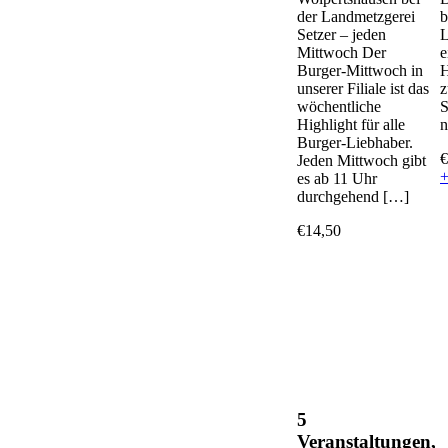
der Landmetzgerei
b
Setzer – jeden
L
Mittwoch Der
e
Burger-Mittwoch in
H
unserer Filiale ist das
z
wöchentliche
S
Highlight für alle
n
Burger-Liebhaber.
€
Jeden Mittwoch gibt
+
es ab 11 Uhr
durchgehend […]
€14,50
5
Veranstaltungen,