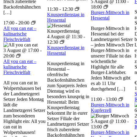
frisch zubereitete
5 August @ 11:00
-
H
Backofenhähnchen
18:00
11:30
-
12:30
S
[…]
Burger-Mittwoch in
Knusperdienstag in
a
Hessental
Hessental
17:00
-
20:00
S
All you can eat –
Burger-Mittwoch in
H
kulinarische
Hessental bei der
D
4 August @ 11:30
-
Fleischvielfalt
Landmetzgerei Setzer
b
12:30
– jeden Mittwoch Der
L
Knusperdienstag in
3 August @ 17:00
-
Burger-Mittwoch in
e
Hessental
20:00
unserer Filiale ist das
H
All you can eat –
wöchentliche
z
Knusperdienstag in
kulinarische
Highlight für alle
S
Hessental –
Fleischvielfalt
Burger-Liebhaber.
n
ofenfrische
Jeden Mittwoch gibt
Backofenhähnchen
All you can eat in
€
es ab 11 Uhr
zum Sparpreis Jeden
Wolpertshausen bei
1
durchgehend […]
Dienstag wird es
der Landmetzgerei
S
besonders knusprig in
Setzer Jeden Montag
11:00
-
13:00
R
Hessental: Beim
lädt die
Burger-Mittwoch in
Knusperdienstag
Landmetzgerei Setzer
Kupferzell
6
bekommt ihr in eurer
zum besonderen
2
Setzer Filiale der
Highlight ein: All you
5 August @ 11:00
-
S
Landmetzgerei Setzer
can eat in
13:00
R
frisch zubereitete
Wolpertshausen!
Burger-Mittwoch in
Backofenhähnchen