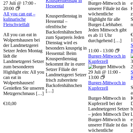
Knusperdienstag in
27 Juli @ 17:00
-
Burger-Mittwoch in
e
Hessental
20:00
unserer Filiale ist das
H
All you can eat –
wöchentliche
z
Knusperdienstag in
kulinarische
Highlight für alle
S
Hessental –
Fleischvielfalt
Burger-Liebhaber.
n
ofenfrische
Jeden Mittwoch gibt
Backofenhähnchen
All you can eat in
€
es ab 11 Uhr
zum Sparpreis Jeden
Wolpertshausen bei
1
durchgehend […]
Dienstag wird es
der Landmetzgerei
S
besonders knusprig in
Setzer Jeden Montag
11:00
-
13:00
R
Hessental: Beim
lädt die
Burger-Mittwoch in
Knusperdienstag
Landmetzgerei Setzer
Kupferzell
3
bekommt ihr in eurer
zum besonderen
2
Setzer Filiale der
Highlight ein: All you
29 Juli @ 11:00
-
S
Landmetzgerei Setzer
can eat in
13:00
R
frisch zubereitete
Wolpertshausen!
Burger-Mittwoch in
Backofenhähnchen
S
Genießen Sie unseren
Kupferzell
[…]
a
Metzgerschmaus […]
Burger-Mittwoch in
K
€10,00
Kupferzell bei der
D
Landmetzgerei Setzer
b
– jeden Mittwoch Der
L
Burger-Mittwoch in
e
unserer Filiale ist das
H
wöchentliche
z