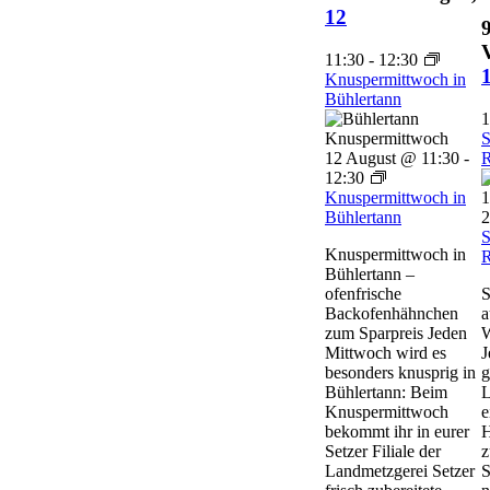
12
11:30
-
12:30
Knuspermittwoch in
Bühlertann
1
S
12 August @ 11:30
-
R
12:30
Knuspermittwoch in
1
Bühlertann
2
S
Knuspermittwoch in
R
Bühlertann –
ofenfrische
S
Backofenhähnchen
a
zum Sparpreis Jeden
W
Mittwoch wird es
J
besonders knusprig in
g
Bühlertann: Beim
L
Knuspermittwoch
e
bekommt ihr in eurer
H
Setzer Filiale der
z
Landmetzgerei Setzer
S