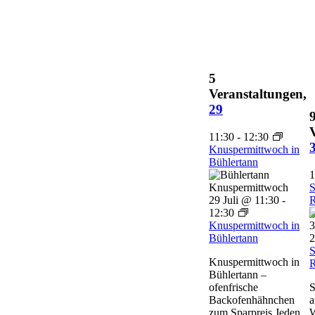
5
Veranstaltungen,
29
11:30
-
12:30
Knuspermittwoch in
Bühlertann
1
S
29 Juli @ 11:30
-
R
12:30
Knuspermittwoch in
3
Bühlertann
2
S
Knuspermittwoch in
R
Bühlertann –
ofenfrische
S
Backofenhähnchen
a
zum Sparpreis Jeden
W