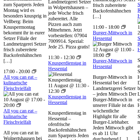
Landmetzgerei Setzer
zum Sparpreis Jeden
S
frisch zubereitete
in Wolpertshausen –
Montag wird es
R
Backofenhähnchen
jede Woche frisch
besonders knusprig in
H
[…]
zubereitet. Alle
Vellberg: Beim
Pizzen auch zum
Knuspermontag
11:00
-
18:00
1
Mitnehmen. Jetzt
bekommt ihr in eurer
Burger-Mittwoch in
2
vorbestellen: 07904
Setzer Filiale der
Hessental
S
7009914. Spezial:
Landmetzgerei Setzer
R
Jede 25. Pizza gratis!
frisch zubereitete
12 August @ 11:00
-
H
Backofenhähnchen
18:00
11:30
-
12:30
S
[…]
Burger-Mittwoch in
Knusperdienstag in
a
Hessental
Hessental
17:00
-
20:00
S
All you can eat –
Burger-Mittwoch in
H
kulinarische
Hessental bei der
D
11 August @ 11:30
-
Fleischvielfalt
Landmetzgerei Setzer
b
12:30
– jeden Mittwoch Der
L
Knusperdienstag in
10 August @ 17:00
-
Burger-Mittwoch in
e
Hessental
20:00
unserer Filiale ist das
H
All you can eat –
wöchentliche
z
Knusperdienstag in
kulinarische
Highlight für alle
S
Hessental –
Fleischvielfalt
Burger-Liebhaber.
n
ofenfrische
Jeden Mittwoch gibt
Backofenhähnchen
All you can eat in
€
es ab 11 Uhr
zum Sparpreis Jeden
Wolpertshausen bei
1
durchgehend […]