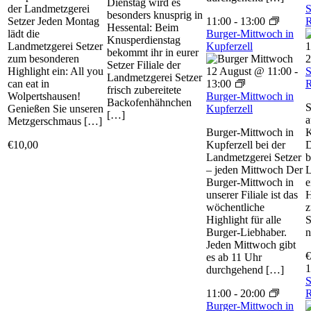
Dienstag wird es
der Landmetzgerei
S
besonders knusprig in
Setzer Jeden Montag
11:00
-
13:00
R
Hessental: Beim
lädt die
Burger-Mittwoch in
Knusperdienstag
Landmetzgerei Setzer
Kupferzell
1
bekommt ihr in eurer
zum besonderen
2
Setzer Filiale der
Highlight ein: All you
12 August @ 11:00
-
S
Landmetzgerei Setzer
can eat in
13:00
R
frisch zubereitete
Wolpertshausen!
Burger-Mittwoch in
Backofenhähnchen
S
Genießen Sie unseren
Kupferzell
[…]
a
Metzgerschmaus […]
Burger-Mittwoch in
K
€10,00
Kupferzell bei der
D
Landmetzgerei Setzer
b
– jeden Mittwoch Der
L
Burger-Mittwoch in
e
unserer Filiale ist das
H
wöchentliche
z
Highlight für alle
S
Burger-Liebhaber.
n
Jeden Mittwoch gibt
€
es ab 11 Uhr
1
durchgehend […]
S
11:00
-
20:00
R
Burger-Mittwoch in