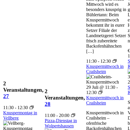
Mittwoch wird es
J
besonders knusprig in
g
Bühlertann: Beim
L
Knuspermittwoch
e
bekommt ihr in eurer
H
Setzer Filiale der
z
Landmetzgerei Setzer
S
frisch zubereitete
n
Backofenhähnchen
€
[…]
1
11:30
-
12:30
S
Knuspermittwoch in
R
Crailsheim
3
2
2
29 Juli @ 11:30
-
S
Veranstaltungen,
2
12:30
R
27
Veranstaltungen,
Knuspermittwoch in
S
Crailsheim
28
11:30
-
12:30
a
Knuspermontag in
Knuspermittwoch in
V
11:00
-
20:00
Vellberg
Crailsheim –
D
Pizza-Dienstag in
ofenfrische
b
Wolpertshausen
Backofenhähnchen
L