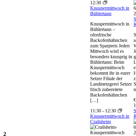
12:30
Knuspermittwoch in
6
Bühlertann
2
S
Knuspermittwoch in
R
Bühlertann –
ofenfrische
S
Backofenhähnchen
a
zum Sparpreis Jeden
W
Mittwoch wird es
J
besonders knusprig in
g
Bühlertann: Beim
L
Knuspermittwoch
e
bekommt ihr in eurer
H
Setzer Filiale der
z
Landmetzgerei Setzer
S
frisch zubereitete
n
Backofenhähnchen
€
[…]
1
11:30
-
12:30
S
Knuspermittwoch in
R
Crailsheim
6
2
2