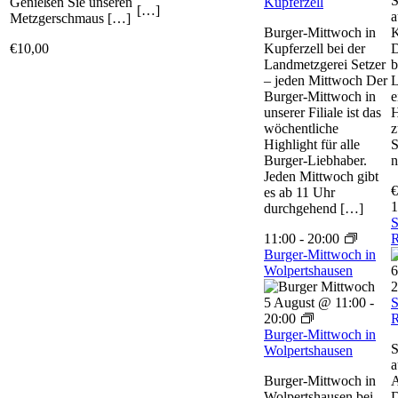
S
Genießen Sie unseren
Kupferzell
[…]
a
Metzgerschmaus […]
Burger-Mittwoch in
K
€10,00
Kupferzell bei der
D
Landmetzgerei Setzer
b
– jeden Mittwoch Der
L
Burger-Mittwoch in
e
unserer Filiale ist das
H
wöchentliche
z
Highlight für alle
S
Burger-Liebhaber.
n
Jeden Mittwoch gibt
€
es ab 11 Uhr
1
durchgehend […]
S
11:00
-
20:00
R
Burger-Mittwoch in
Wolpertshausen
6
2
5 August @ 11:00
-
S
20:00
R
Burger-Mittwoch in
S
Wolpertshausen
a
Burger-Mittwoch in
A
Wolpertshausen bei
D